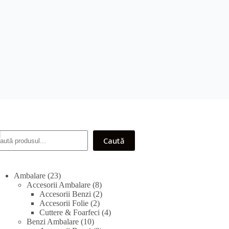
earch
Caută
23
Ambalare
23
products
8
Accesorii Ambalare
8
products
2
Accesorii Benzi
2
2
products
Accesorii Folie
2
products
4
Cuttere & Foarfeci
4
10
products
Benzi Ambalare
10