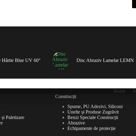
 Hârtie Blue UV 60°
Disc Abraziv Lamelar LEMN
Home
M
Construcții
Spume, PU Adezivi, Siliconi
e
Unelte și Produse Zugrăvit
și Paletizare
Benzi Speciale Construcții
re
Abrazive
Echipamente de protecție