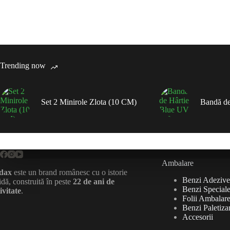
Trending now
Set 2 Minirole Zlota (10 CM)
Bandă de
Ambalare
dax
este un brand românesc cu o istorie
Benzi Adezive
idă, construită în peste
22 de ani de
Benzi Special
ivitate
.
Folii Ambalare 
Benzi Paletiza
Accesorii