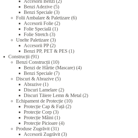
products
2
Accesorii Benzi
2
5
products
Benzi Adezive
5
products
3
Benzi Speciale
3
products
6
Folii Ambalare & Paletizare
6
2
products
Accesorii Folie
2
1
products
Folie Specială
1
3
product
Folie Stretch
3
products
3
Unelte Paletizare
3
2
products
Accesorii PP
2
products
1
Benzi PP, PET & PES
1
91
product
Construcții
91
products
10
Benzi Construcții
10
products
4
Benzi de Hârtie (Mascare)
4
7
products
Benzi Speciale
7
products
5
Discuri & Abrazive
5
1
products
Abrazive
1
product
2
Discuri Lamelare
2
products
2
Discuri Tăiere Lemn & Metal
2
10
products
Echipament de Protecție
10
2
products
Protecție Cap & Față
2
3
products
Protecție Corp
3
products
1
Protecție Mâini
1
product
4
Protecție Picioare
4
31
products
Produse Zugrăvit
31
products
3
Accesorii Zugrăvit
3