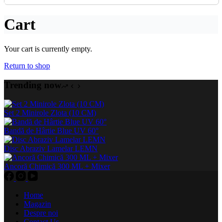
Cart
Your cart is currently empty.
Return to shop
Trending now
Set 2 Minirole Zlota (10 CM)
Bandă de Hârtie Blue UV 60°
Disc Abraziv Lamelar LEMN
Ancoră Chimică 300 ML + Mixer
Home
Magazin
Despre noi
Contact Us