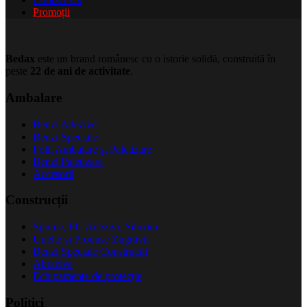
Promoții
Bedax
este un brand românesc cu o istorie solidă, construită în
peste
22 de ani de activitate
.
Ambalare
Benzi Adezive
Benzi Speciale
Folii Ambalare și Paletizare
Benzi Paletizare
Accesorii
Construcții
Spume, PU Adezivi, Siliconi
Unelte și Produse Zugrăvit
Benzi Speciale Construcții
Abrazive
Echipamente de protecție
Politici