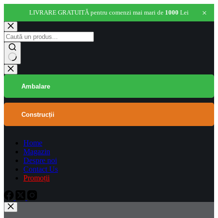
×
LIVRARE GRATUITĂ pentru comenzi mai mari de
1000
Lei
Skip
to
content
No
results
Ambalare
Construcții
Home
Magazin
Despre noi
Contact Us
Promoții