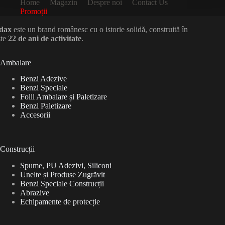
Home
Magazin
Despre noi
Contact Us
Promoții
dax
este un brand românesc cu o istorie solidă, construită în
ste
22 de ani de activitate
.
Ambalare
Benzi Adezive
Benzi Speciale
Folii Ambalare și Paletizare
Benzi Paletizare
Accesorii
Construcții
Spume, PU Adezivi, Siliconi
Unelte și Produse Zugrăvit
Benzi Speciale Construcții
Abrazive
Echipamente de protecție