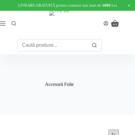
×
LIVRARE GRATUITĂ pentru comenzi mai mari de
1000
Lei
Skip
to
content
Shopping
cart
Accesorii Folie