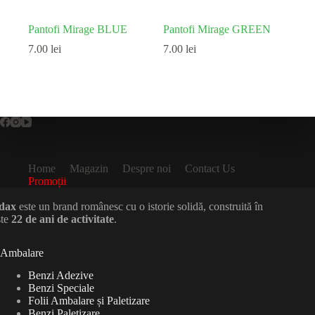
Pantofi Mirage BLUE
Pantofi Mirage GREEN
7.00
lei
7.00
lei
Home
Magazin
Despre noi
Contact Us
Promoții
dax
este un brand românesc cu o istorie solidă, construită în
ste
22 de ani de activitate
.
Ambalare
Benzi Adezive
Benzi Speciale
Folii Ambalare și Paletizare
Benzi Paletizare