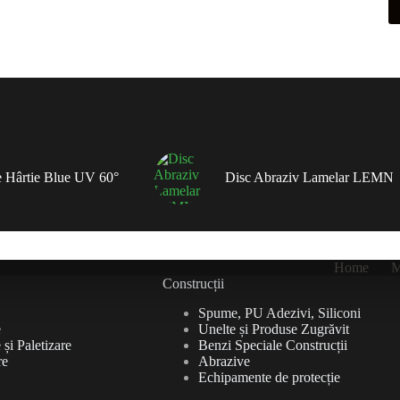
 Hârtie Blue UV 60°
Disc Abraziv Lamelar LEMN
Home
M
Construcții
Spume, PU Adezivi, Siliconi
e
Unelte și Produse Zugrăvit
și Paletizare
Benzi Speciale Construcții
re
Abrazive
Echipamente de protecție