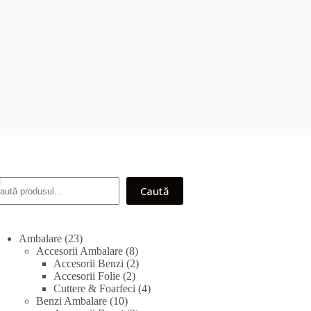
earch
Caută
23
Ambalare
23
products
8
Accesorii Ambalare
8
products
2
Accesorii Benzi
2
2
products
Accesorii Folie
2
products
4
Cuttere & Foarfeci
4
10
products
Benzi Ambalare
10