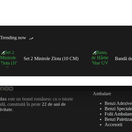
Trending now
Set 2 Minirole Zlota (10 CM)
Bandă de
Ambalare
dax
este un brand românesc cu o istorie
Benzi Adezive
idă, construită în peste
22 de ani de
Benzi Special
ivitate
.
Folii Ambalare 
Benzi Paletiza
Accesorii