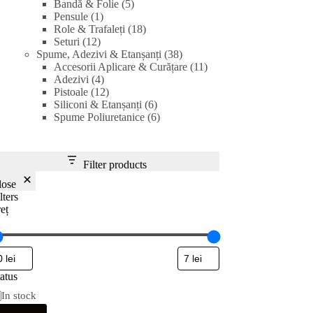
5
products
Bandă & Folie
5
1
products
Pensule
1
product
18
Role & Trafaleți
18
12
products
Seturi
12
products
38
Spume, Adezivi & Etanșanți
38
products
11
Accesorii Aplicare & Curățare
11
4
products
Adezivi
4
products
12
Pistoale
12
products
6
Siliconi & Etanșanți
6
products
6
Spume Poliuretanice
6
products
Filter products
lose
lters
eț
atus
In stock