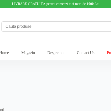
LIVRARE GRATUITĂ pentru comenzi mai mari de
1000
Lei
Home
Magazin
Despre noi
Contact Us
Pr
nți