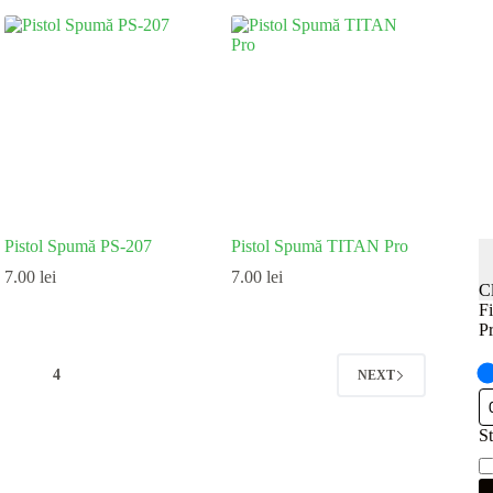
Pistol Spumă PS-207
Pistol Spumă TITAN Pro
7.00
lei
7.00
lei
C
Fi
Pr
3
4
NEXT
St