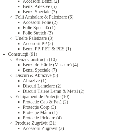
products
2
Accesorii Benzi
2
5
products
Benzi Adezive
5
products
3
Benzi Speciale
3
products
6
Folii Ambalare & Paletizare
6
2
products
Accesorii Folie
2
1
products
Folie Specială
1
3
product
Folie Stretch
3
products
3
Unelte Paletizare
3
2
products
Accesorii PP
2
products
1
Benzi PP, PET & PES
1
91
product
Construcții
91
products
10
Benzi Construcții
10
products
4
Benzi de Hârtie (Mascare)
4
7
products
Benzi Speciale
7
products
5
Discuri & Abrazive
5
1
products
Abrazive
1
product
2
Discuri Lamelare
2
products
2
Discuri Tăiere Lemn & Metal
2
10
products
Echipament de Protecție
10
2
products
Protecție Cap & Față
2
3
products
Protecție Corp
3
products
1
Protecție Mâini
1
product
4
Protecție Picioare
4
31
products
Produse Zugrăvit
31
products
3
Accesorii Zugrăvit
3