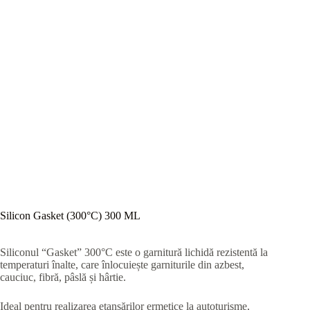
Silicon Gasket (300°C) 300 ML
Siliconul “Gasket” 300°C este o garnitură lichidă rezistentă la
temperaturi înalte, care înlocuiește garniturile din azbest,
cauciuc, fibră, pâslă și hârtie.
Ideal pentru realizarea etanșărilor ermetice la autoturisme,