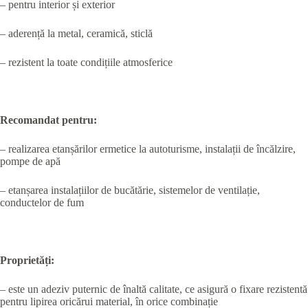
– pentru interior și exterior
– aderență la metal, ceramică, sticlă
– rezistent la toate condițiile atmosferice
Recomandat pentru:
– realizarea etanșărilor ermetice la autoturisme, instalații de încălzire,
pompe de apă
– etanșarea instalațiilor de bucătărie, sistemelor de ventilație,
conductelor de fum
Proprietăți:
– este un adeziv puternic de înaltă calitate, ce asigură o fixare rezistentă
pentru lipirea oricărui material, în orice combinație