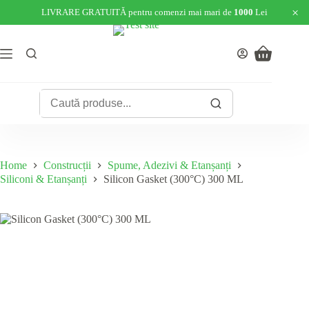
×
LIVRARE GRATUITĂ pentru comenzi mai mari de
1000
Lei
Skip
to
content
Shopping
cart
Home
Construcții
Spume, Adezivi & Etanșanți
Siliconi & Etanșanți
Silicon Gasket (300°C) 300 ML