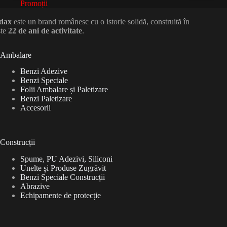
Promoții
dax
este un brand românesc cu o istorie solidă, construită în
ste
22 de ani de activitate
.
Ambalare
Benzi Adezive
Benzi Speciale
Folii Ambalare și Paletizare
Benzi Paletizare
Accesorii
Construcții
Spume, PU Adezivi, Siliconi
Unelte și Produse Zugrăvit
Benzi Speciale Construcții
Abrazive
Echipamente de protecție