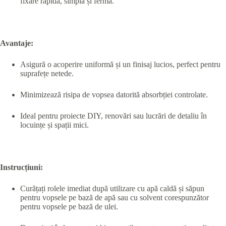
fixare rapida, simplă și fermă.
Avantaje:
Asigură o acoperire uniformă și un finisaj lucios, perfect pentru
suprafețe netede.
Minimizează risipa de vopsea datorită absorbției controlate.
Ideal pentru proiecte DIY, renovări sau lucrări de detaliu în
locuințe și spații mici.
Instrucțiuni:
Curățați rolele imediat după utilizare cu apă caldă și săpun
pentru vopsele pe bază de apă sau cu solvent corespunzător
pentru vopsele pe bază de ulei.