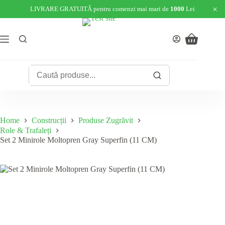
×
LIVRARE GRATUITĂ pentru comenzi mai mari de
1000
Lei
Skip
to
content
Shopping
cart
Home
Construcții
Produse Zugrăvit
Role & Trafaleți
Set 2 Minirole Moltopren Gray Superfin (11 CM)