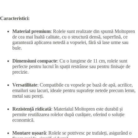
Caracteristici:
Material premium
: Rolele sunt realizate din spumă Moltopren
de cea mai înaltă calitate, cu o structură densă, superfină, ce
garantează aplicarea netedă a vopselei, fără să lase urme sau
bule.
Dimensiuni compacte
: Cu o lungime de 11 cm, rolele sunt
perfecte pentru lucrul în spații restrânse sau pentru finisaje de
precizie.
Versatilitate
: Compatibile cu vopsele pe bază de apă, acrilice,
emailuri sau lacuri, ideale pentru suprafețe netede precum lemn,
metal sau pereți.
Rezistență ridicată
: Materialul Moltopren este durabil și
permite reutilizarea rolelor după curățare, oferind o soluție
economică.
Montare ușoară
: Rolele se potrivesc pe trafaleți, asigurând o