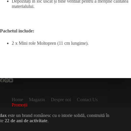
Depozitați în loc uscat și bine ventilat pentru a menține calitatea
materialului.
Pachetul include:
2 x Mini role Moltopren (11 cm lungime).
Home
Magazin
Despre noi
Contact Us
Promoții
dax
este un brand românesc cu o istorie solidă, construită în
ste
22 de ani de activitate
.