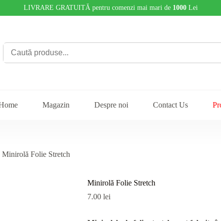
LIVRARE GRATUITĂ pentru comenzi mai mari de
1000
Lei
Home
Magazin
Despre noi
Contact Us
Pr
Minirolă Folie Stretch
Minirolă Folie Stretch
7.00
lei