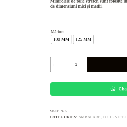
Minirolele de folie stretch sunt folosite î
de dimensiuni mici și medii.
Mărime
100 MM
125 MM
Minirolă
Folie
Stretch
quantity
Cha
SKU:
N/A
CATEGORIES:
AMBALARE
,
FOLIE STRE