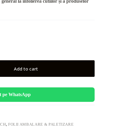
n general la înfolierea cutiilor și a produselor
Add to cart
t pe WhatsApp
TCH
,
FOLII AMBALARE & PALETIZARE