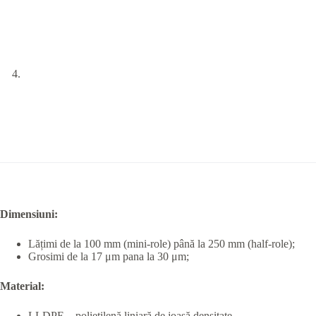
Dimensiuni:
Lățimi de la 100 mm (mini-role) până la 250 mm (half-role);
Grosimi de la 17 μm pana la 30 μm;
Material:
LLDPE – polietilenă liniară de joasă densitate