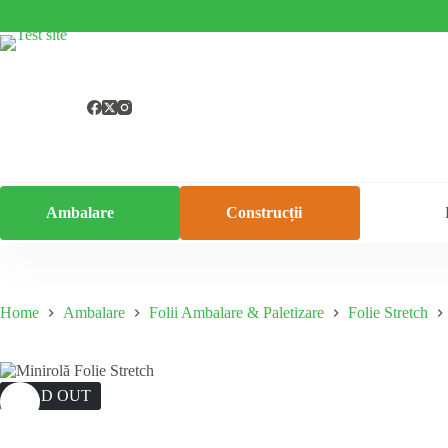
Skip
to
content
Ambalare
Construcții
Home
Ambalare
Folii Ambalare & Paletizare
Folie Stretch
SOLD OUT